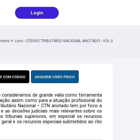
Login
Home
Livro - CÓDIGO TRIBUTÁRIO NACIONAL ANOTADO - VOL II
R COM CÓDIGO
ADQUIRIR LIVRO FÍSICO
o consideramos de grande valia como ferramenta
uação assim como para a atuação profissional do
 Tributário Nacional – CTN anotado tem por foco a
 e as decisões judiciais mais relevantes sobre os
tribunais superiores, em especial os recursos
 geral e os recursos especiais submetidos ao rito