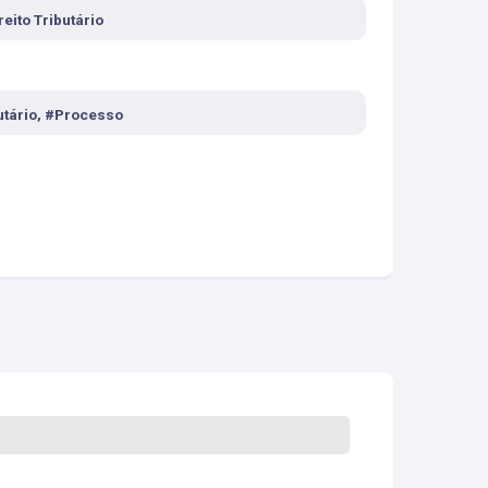
reito Tributário
utário, #Processo