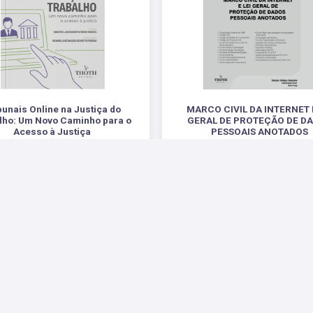
bunais Online na Justiça do
MARCO CIVIL DA INTERNET E
lho: Um Novo Caminho para o
GERAL DE PROTEÇÃO DE D
Acesso à Justiça
PESSOAIS ANOTADOS
.
.
R$ 84,00
R$ 35,00
 Sociais
Parceiros
Suporte
Fale Conosco
Fale 
Enviar E-mail
Pergu