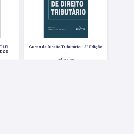
 LEI
Curso de Direito Tributário - 2ª Edição
ADOS
.
R$ 84,00
Conosco
ntas