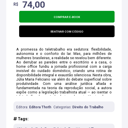
74,00
R$
COMPRAR E-BOOK
ATIVAR COM CÓDIGO
A promessa do teletrabalho era sedutora: flexibilidade,
autonomia e o conforto do lar. Mas, para milhões de
mulheres brasileiras, a realidade se revelou bem diferente.
Ao derrubar as paredes entre o escritório e a casa, o
home office fundiu a jornada profissional com a carga
invisível do cuidado doméstico, criando uma rotina de
disponibilidade integral e exaustão silenciosa. Nesta obra,
Júlia Maria Feliciano vai além do debate superficial sobre
produtividade. Com uma análise jurídica afiada e
fundamentada na teoria da reprodução social, a autora
expõe como a legislação trabalhista atual — ao isentar o
teletrabalho do controle de jornada — institucionaliza a
precarização feminina e ignora a dupla jornada.
Editora:
Editora Thoth
Categorias:
Direito do Trabalho
Tags: