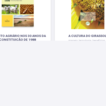
EITO AGRÁRIO NOS 30 ANOS DA
A CULTURA DO GIRASSOL
CONSTITUIÇÃO DE 1988
manejo, tecnologia, benefícios
sustentabilidade
.
R$ 109,20
R$ 42,00
 Sociais
Parceiros
Suporte
Fale Conosco
Fale 
Enviar E-mail
Pergu