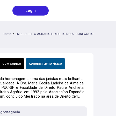
Login
Home
Livro - DIREITO AGRÁRIO E DIREITO DO AGRONEGÓCIO
R COM CÓDIGO
ADQUIRIR LIVRO FÍSICO
da homenagem a uma das juristas mais brilhantes
alidade. A Dra. Maria Cecília Ladeira de Almeida,
PUC-SP e Faculdade de Direito Padre Anchieta,
Direito Agrário em 1992 pela Asociacíon Espanõla
, concluído Mestrado na área de Direito Civil...
 Agronegócio