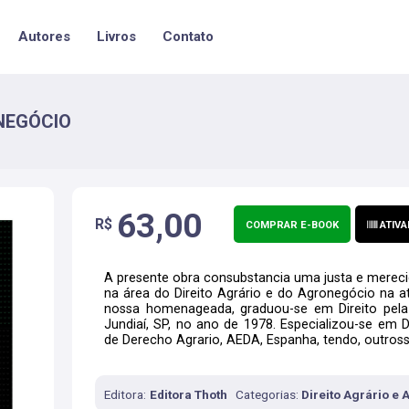
Autores
Livros
Contato
ONEGÓCIO
63,00
R$
COMPRAR E-BOOK
ATIVA
A presente obra consubstancia uma justa e mereci
na área do Direito Agrário e do Agronegócio na atu
nossa homenageada, graduou-se em Direito pela 
Jundiaí, SP, no ano de 1978. Especializou-se em 
de Derecho Agrario, AEDA, Espanha, tendo, outrossim
Editora:
Editora Thoth
Categorias:
Direito Agrário e