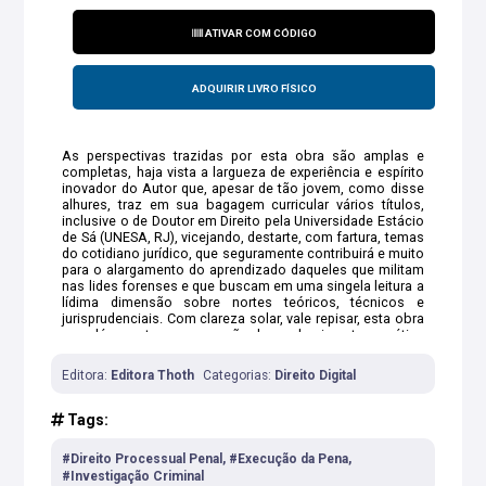
ATIVAR COM CÓDIGO
ADQUIRIR LIVRO FÍSICO
As perspectivas trazidas por esta obra são amplas e
completas, haja vista a largueza de experiência e espírito
inovador do Autor que, apesar de tão jovem, como disse
alhures, traz em sua bagagem curricular vários títulos,
inclusive o de Doutor em Direito pela Universidade Estácio
de Sá (UNESA, RJ), vicejando, destarte, com fartura, temas
do cotidiano jurídico, que seguramente contribuirá e muito
para o alargamento do aprendizado daqueles que militam
nas lides forenses e que buscam em uma singela leitura a
lídima dimensão sobre nortes teóricos, técnicos e
jurisprudenciais. Com clareza solar, vale repisar, esta obra
nos dá a exata compreensão do conhecimento e prática
do Autor, em particular ao debruçar-se sobre questões
comumente usadas em concurso público, demonstrando
Editora:
Editora Thoth
Categorias:
Direito Digital
seu perl inovador e altaneiro de professor, sendo de
bom alvitre ressaltar que esse aporte pragmático e culto
demonstra a importância da obra, bem como o
Tags:
dinamismo, segurança e pertencimento do Doutor Eujecio
Coutrim Lima Filho no desempenho de suas atividades
#Direito Processual Penal, #Execução da Pena,
laborais, permitindo-lhe promover uma análise
#Investigação Criminal
contextualizada e dinâmica de temas relativos ao