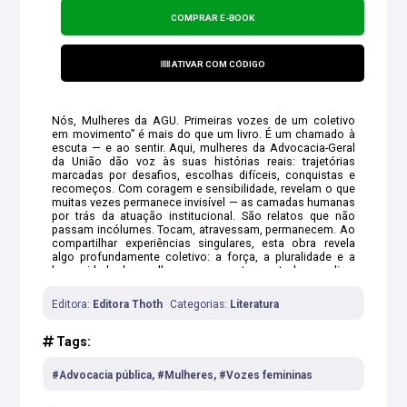
COMPRAR E-BOOK
ATIVAR COM CÓDIGO
Nós, Mulheres da AGU. Primeiras vozes de um coletivo
em movimento” é mais do que um livro. É um chamado à
escuta — e ao sentir. Aqui, mulheres da Advocacia-Geral
da União dão voz às suas histórias reais: trajetórias
marcadas por desafios, escolhas difíceis, conquistas e
recomeços. Com coragem e sensibilidade, revelam o que
muitas vezes permanece invisível — as camadas humanas
por trás da atuação institucional. São relatos que não
passam incólumes. Tocam, atravessam, permanecem. Ao
compartilhar experiências singulares, esta obra revela
algo profundamente coletivo: a força, a pluralidade e a
humanidade das mulheres que constroem, todos os dias,
a Advocacia Pública. Este livro não se encerra em si. Ele
abre caminho. Um convite à leitura — e ao encontro com
Editora:
Editora Thoth
Categorias:
Literatura
histórias que, de alguma forma, também podem ser suas.
Tags:
#Advocacia pública, #Mulheres, #Vozes femininas