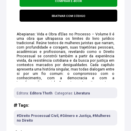
COMPRAR E-BOOK
ATIVAR COM CÓDIGO
Abepianas: Vida e Obra d’Elas no Processo – Volume II é
uma obra que ultrapassa os limites do livro jurídico
tradicional. Reúne textos de mulheres juristas que narram,
com profundidade e coragem, suas trajetórias pessoais,
acadêmicas e profissionais, revelando como o Direito
Processual se constrói também a partir da experiência
vivida, da resistência cotidiana e da busca por justiça em
contextos marcados por desigualdades. Cada capítulo
apresenta uma história singular, mas todas dialogam entre
si por um fio comum: o compromisso com o
conhecimento, com a democracia e com a
transformação social. As autoras transitam entre a
técnica processual, a docência, a magistratura, a
advocacia, o serviço público e a pesquisa acadêmica,
Editora:
Editora Thoth
Categorias:
Literatura
sempre articulando teoria e vida, norma e realidade, razão
e sensibilidade.
Tags:
#Direito Processual Civil, #Gênero e Justiça, #Mulheres
no Direito