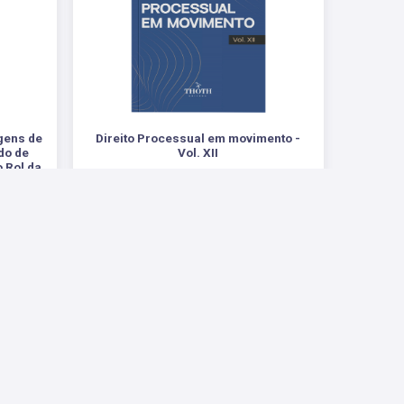
agens de
Direito Processual em movimento -
do de
Vol. XII
 Rol da
.
R$ 84,00
Conosco
ntas