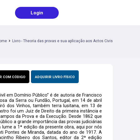
Login
ome
Livro - Theoria das provas e sua aplicação aos Actos Civis
R COM CÓDIGO
ADQUIRIR LIVRO FÍSICO
ivil em Domínio Público” é de autoria de Francisco
sa da Serra ou Fundão, Portugal, em 14 de abril
iró dos Vinhos, também terra lusitana, em 13 de
ro foi um Juiz de Direito da primeira instância e
 campos da Prova e da Execução. Desde 1862 que
úblico a grande importância das provas judiciárias
 lume a 1ª edição da presente obra, aqui por nós
nti Pontes de Miranda, datada do ano de 1917. A
acintho Ribeiro dos Santos, editor da 2ª edição