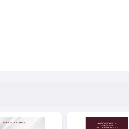
pratica d’um acto só depois d’uma certeza meta
sem receio de sermos envenenados”. Neves e Castr
ser questões relacionadas aos nossos atuais
emprestada” e “possível força probante da sen
preocupação do autor em citar evolução histórica
da França e Itália. De tudo, trata-se indiscutivelm
disponibilizado, com muito gosto, na Coleção C
merecendo, por seu conteúdo, o nosso destaq
acreditar no Projeto e tornar possível o fomento 
intelectivos para a compreensão da evolução do 
possibilitando ainda o acesso à leitura de estudant
Pereira Gaio Júnior Bruno Augusto Sampaio Fuga W