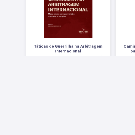
Táticas de Guerrilha na Arbitragem
Camin
Internacional
p
Mecanismos de Prevenção, Controle e Sanção
R$ 64,00
Redes