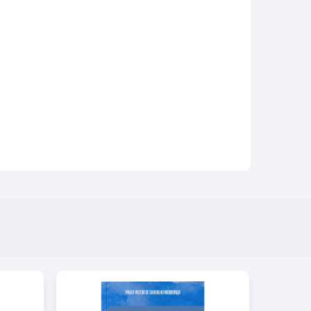
physica, raras vezes tomaríamos algum alimento
o traz destaque ao “Caso julgado”, o que viria a
 temas debatidos em “coisa julgada”, “prova
tença”. Vale ainda pontuar, por derradeiro, a
 e o direito da época comparado, com legislação
ente de um clássico de difícil acesso, resgatado e
lássicos de Processo Civil em Domínio Público,
ue. Parabéns novamente à Editora Thoth por
a obras que, de certo, são importantes mananciais
Direito Processual Civil em terras brasileiras,
es, estudiosos e profissionais do direito. Antônio
illiam Santos Ferreira Organizadores