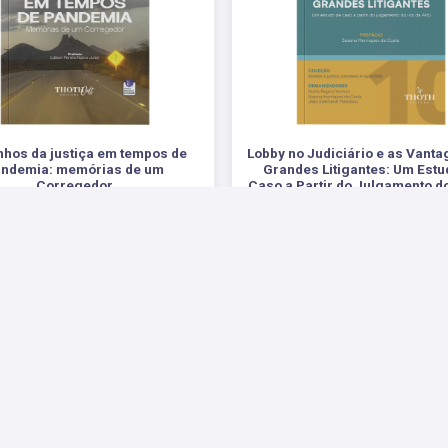
hos da justiça em tempos de
Lobby no Judiciário e as Vant
andemia: memórias de um
Grandes Litigantes: Um Estu
Corregedor
Caso a Partir do Julgamento do
ANS
.
.
R$ 81,00
R$ 88,00
 Sociais
Parceiros
Suporte
Fale Conosco
Fale 
Enviar E-mail
Pergu