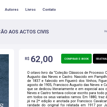
Autores
Livros
Contato
ÇÃO AOS ACTOS CIVIS
H
62,00
R$
COMPRAR E-BOOK
ATIVA
O oitavo livro da “Coleção Clássicos de Processo C
Augusto das Neves e Castro. Nascido em Pampilho
de 1837 e falecido em Figueiró dos Vinhos, Figue
agosto de 1905, Francisco Augusto das Neves e Cast
que se dedicou literariamente e em especial aos
Neves e Castro tentava colocar escrito para todo p
em todos os seus variados ramos. Em 1880, traz à
já na 2ª edição e anotada por Francisco Cavalca
raridade do original foi relatada em 1917 por J