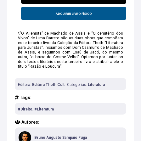
ADQUIRIR LIVRO FÍSICO
\"O Alienista” de Machado de Assis e “O cemitério dos
Vivos” de Lima Barreto são as duas obras que compõem
esse terceiro livro da Coleção da Editora Thoth “Literatura
para Juristas”. Iniciamos com Dom Casmurro de Machado
de Assis, e seguimos com Esaú de Jacó, do mesmo
autor, “o bruxo do Cosme Velho”. Optamos por juntar os
dois textos literários neste terceiro livro e atribuir a ele o
título “Razão e Loucura”.
Editora:
Editora Thoth Cult
Categorias:
Literatura
Tags:
#Direito, #Literatura
Autores:
Bruno Augusto Sampaio Fuga