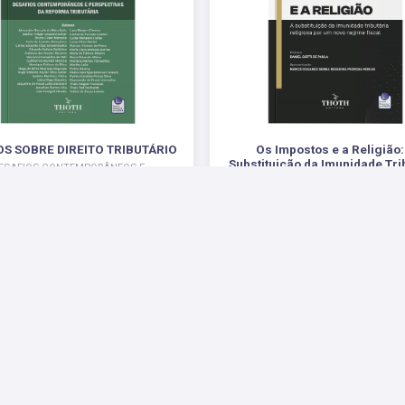
S SOBRE DIREITO TRIBUTÁRIO
Os Impostos e a Religião:
Substituição da Imunidade Tri
ESAFIOS CONTEMPORÂNEOS E
Religiosa por um Novo Regime
ECTIVAS DA REFORMA TRIBUTÁRIA
.
R$ 71,00
R$ 87,00
 Sociais
Parceiros
Suporte
Fale Conosco
Fale 
Enviar E-mail
Pergu