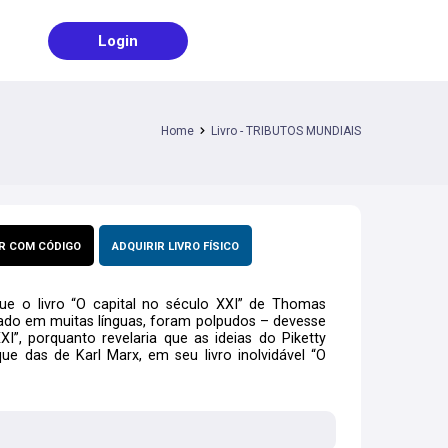
Login
Home
Livro - TRIBUTOS MUNDIAIS
R COM CÓDIGO
ADQUIRIR LIVRO FÍSICO
ue o livro “O capital no século XXI” de Thomas
licado em muitas línguas, foram polpudos – devesse
”, porquanto revelaria que as ideias do Piketty
e das de Karl Marx, em seu livro inolvidável “O