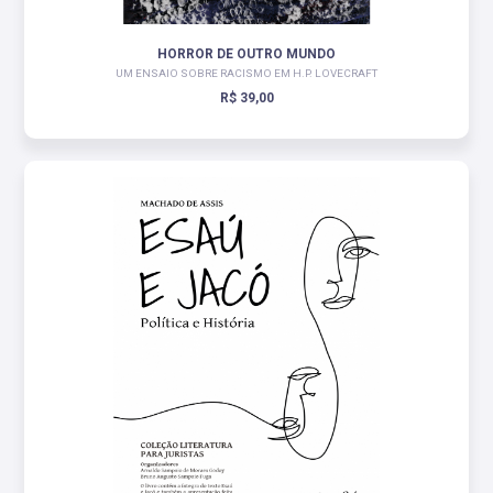
HORROR DE OUTRO MUNDO
UM ENSAIO SOBRE RACISMO EM H.P. LOVECRAFT
R$ 39,00