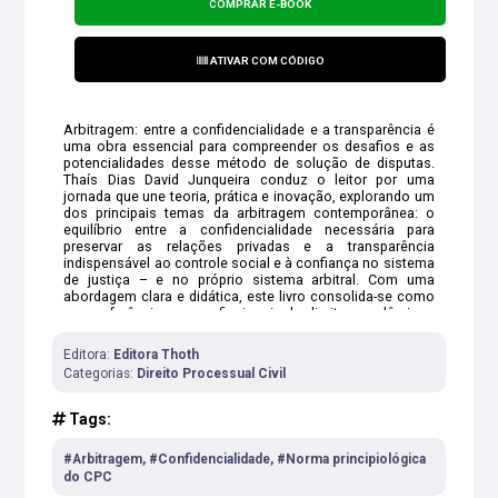
COMPRAR E-BOOK
ATIVAR COM CÓDIGO
Arbitragem: entre a confidencialidade e a transparência é
uma obra essencial para compreender os desafios e as
potencialidades desse método de solução de disputas.
Thaís Dias David Junqueira conduz o leitor por uma
jornada que une teoria, prática e inovação, explorando um
dos principais temas da arbitragem contemporânea: o
equilíbrio entre a confidencialidade necessária para
preservar as relações privadas e a transparência
indispensável ao controle social e à confiança no sistema
de justiça – e no próprio sistema arbitral. Com uma
abordagem clara e didática, este livro consolida-se como
uma referência para profissionais do direito, acadêmicos
e todos aqueles interessados em entender como a
arbitragem pode equilibrar confidencialidade e
Editora:
Editora Thoth
transparência em um mundo cada vez mais conectado e
Categorias:
Direito Processual Civil
globalizado.
Tags:
#Arbitragem, #Confidencialidade, #Norma principiológica
do CPC