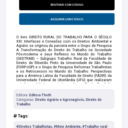
ATIVAR COM CÓDIGO
ADQUIRIR LIVRO FÍSICO
O livro DIREITO RURAL DO TRABALHO PARA O SÉCULO
XXI: Interfaces e Conexões com os Direitos Ambiental e
Agrário se originou da parceria entre o Grupo de Pesquisa
A Transformação do Direito do Trabalho na Sociedade
Pós-moderna e seus Reflexos no Mundo do Trabalho
(GEDTRAB) – Subgrupo Trabalho Rural da Faculdade de
Direito de Ribeirão Preto da Universidade de São Paulo
(FDRP-USP) e o Grupo de Pesquisa Reformas Trabalhistas
e os Retrocessos no Mundo do Trabalho: Perspectivas
para a América Latina da Faculdade de Direito (FADIR) da
Universidade Federal de Uberlândia (UFU) que realizaram
estudos e debates conjuntos sobre o Direito Rural do
Trabalho e as relações jurídicas de trabalho rural na
contemporaneidade. Preocupados e atentos às
Editora:
Editora Thoth
significativas transformações ocorridas nos últimos
Categorias:
Direito Agrário e Agronegócio, Direito do
tempos, os pesquisadores investigaram questões
Trabalho
atualíssimas envolvendo os direitos fundamentais dos
trabalhadores rurais e as relações de trabalho rural,
dialogando com questões ambientais e agrárias,
Tags:
conformando, assim, a proposta de “nova” subárea do
Direito do Trabalho a qual foi denominada Direito Rural do
#Direitos Trabalhistas, #Meio Ambiente, #Trabalho rural
Trabalho. Após exitosas experiências anteriores em reunir