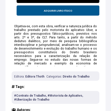
ADQUIRIR LIVRO FÍSICO
Objetiva-se, com esta obra, verificar a natureza jurídica do
trabalho prestado pelo motorista do aplicativo Uber, a
partir dos pressupostos fático-jurídicos, previstos nos
arts. 2º e 3º, da CLT. Para tanto, a partir do método
dedutivo dialético, por meio de pesquisa bibliográfica
interdisciplinar e jurisprudencial, analisam-se o processo
de desenvolvimento e evolução do trabalho humano e os
pressupostos constitutivos do Direito brasileiro
necessários para a caracterização da relação de
emprego. Segue-se no estudo das novas formas de
relação de mercado a exemplo da economia de
compartilhamento e a gig economy. Investigam-se,
também, decisões proferidas em Tribunais trabalhistas, a
fim de constatar se a Uber se enquadra apenas como uma
Editora:
Editora Thoth
Categorias:
Direito do Trabalho
empresa que explora plataforma tecnológica, ou se, de
fato, também exerce o poder de direção enquanto explora
serviço de transporte de passageiros.
Tags:
#Contrato de Trabalho, #Motorista de Aplicativo,
#Uberização do Trabalho
Autores: