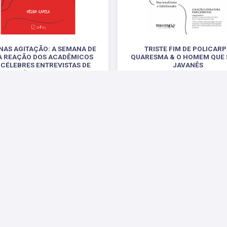
NAS AGITAÇÃO: A SEMANA DE
TRISTE FIM DE POLICAR
 A REAÇÃO DOS ACADÊMICOS
QUARESMA & O HOMEM QUE 
 CÉLEBRES ENTREVISTAS DE
JAVANÊS
RINO JÚNIOR PARA O JORNAL
NACIONALISMO E ESTELIONA
.
R$ 38,00
R$ 45,00
 Sociais
Parceiros
Suporte
Fale Conosco
Fale 
Enviar E-mail
Pergu
Política de Privacidade
Termos de Uso