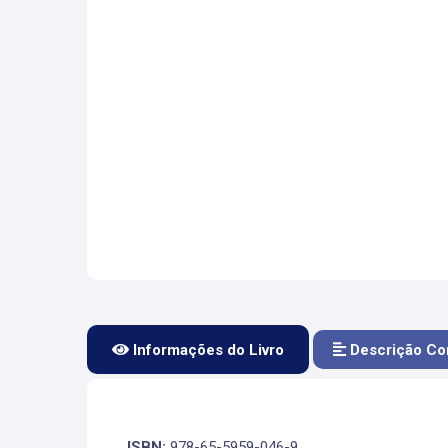
Informações do Livro
Descrição Co
ISBN:
978-65-5959-046-9