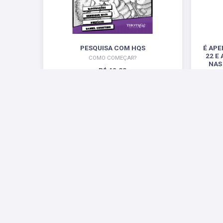
PESQUISA COM HQS
É APE
22 E
COMO COMEÇAR?
NAS
R$ 42,00
PEREG
Redes