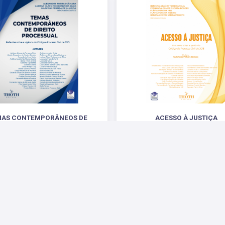
MAS CONTEMPORÂNEOS DE
ACESSO À JUSTIÇA
DIREITO PROCESSUAL
UM NOVO OLHAR A PARTIR DO CÓD
PROCESSO CIVIL DE 2015
ES SOBRE A VIGÊNCIA DO CÓDIGO DE
PROCESSO CIVIL DE 2015
R$ 70,00
R$ 77,00
 Sociais
Parceiros
Suporte