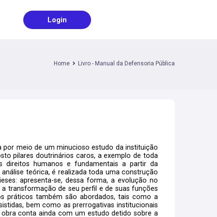
Login
Home
Livro - Manual da Defensoria Pública
a por meio de um minucioso estudo da instituição
o pilares doutrinários caros, a exemplo de toda
 direitos humanos e fundamentais a partir da
análise teórica, é realizada toda uma construção
ieses: apresenta-se, dessa forma, a evolução no
a transformação de seu perfil e de suas funções
os práticos também são abordados, tais como a
sistidas, bem como as prerrogativas institucionais
A obra conta ainda com um estudo detido sobre a