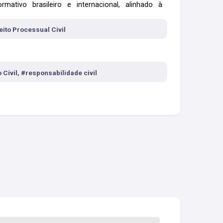
ativo brasileiro e internacional, alinhado à
al e do Superior Tribunal de Justiça.
ireito Processual Civil
 Civil, #responsabilidade civil