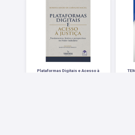
Plataformas Digitais e Acesso à
TE
Justiça: Fundamentos, Limites e
Perspectivas no Poder Judiciário
REFLEXÕ
.
R$ 74,00
Redes