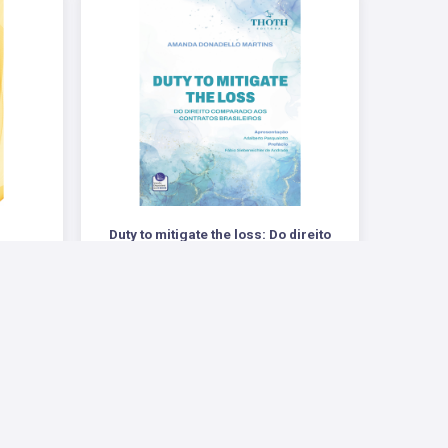
Duty to mitigate the loss: Do direito
comparado aos contratos brasileiros
IGO DE
.
R$ 62,00