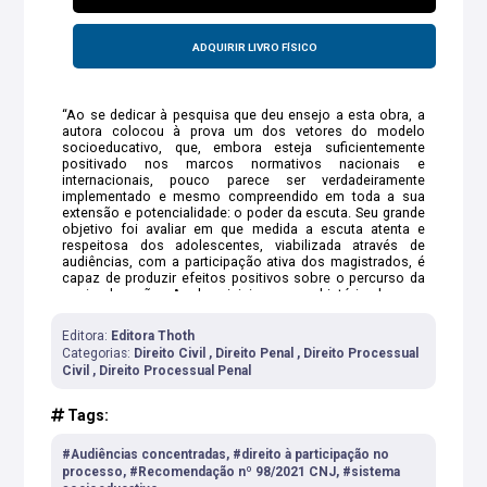
ADQUIRIR LIVRO FÍSICO
“Ao se dedicar à pesquisa que deu ensejo a esta obra, a
autora colocou à prova um dos vetores do modelo
socioeducativo, que, embora esteja suficientemente
positivado nos marcos normativos nacionais e
internacionais, pouco parece ser verdadeiramente
implementado e mesmo compreendido em toda a sua
extensão e potencialidade: o poder da escuta. Seu grande
objetivo foi avaliar em que medida a escuta atenta e
respeitosa dos adolescentes, viabilizada através de
audiências, com a participação ativa dos magistrados, é
capaz de produzir efeitos positivos sobre o percurso da
socioeducação. A obra inicia com a história de uma
jovem, de codinome Talia, que, durante o cumprimento de
medida socioeducativa de internação, registrou em uma
Editora:
Editora Thoth
carta o quanto desejava ser ouvida, reconhecida,
Categorias:
Direito Civil , Direito Penal , Direito Processual
considerada pela juíza que avaliaria a necessidade de ser
Civil , Direito Processual Penal
mantida em regime de privação de liberdade. Tocada pelo
relato, e tendo presente a recente recomendação do
Conselho Nacional de Justiça, para a realização de
Tags:
audiências concentradas na reavaliação periódica das
medidas socioeducativas, Claudia Catafesta decidiu
#Audiências concentradas, #direito à participação no
investigar se a expectativa de Talia de ser verdadeiramente
processo, #Recomendação nº 98/2021 CNJ, #sistema
ouvida poderia ser atendida através da realização dessas